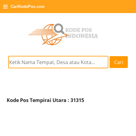
≡
CariKodePos.com
Cari
Kode Pos Tempirai Utara : 31315