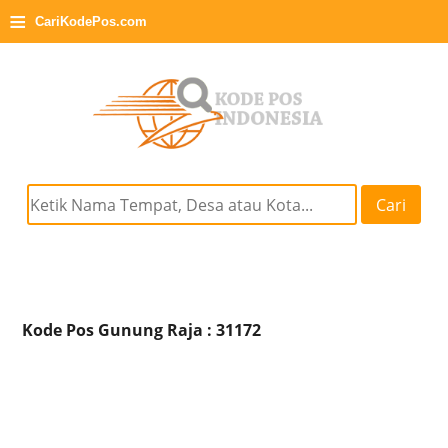
≡
CariKodePos.com
Cari
Kode Pos Gunung Raja : 31172