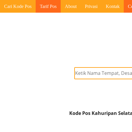
Cari Kode Pos
Tarif Pos
About
Privasi
Kontak
C
Kode Pos Kahuripan Selata