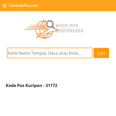
≡
CariKodePos.com
Cari
Kode Pos Kuripan : 31172