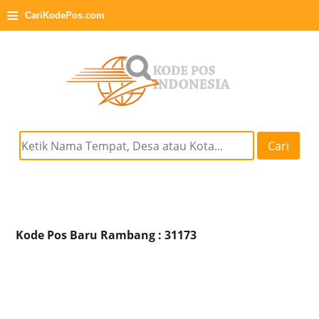
≡
CariKodePos.com
Cari
Kode Pos Baru Rambang : 31173