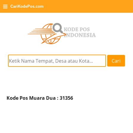
≡
CariKodePos.com
Cari
Kode Pos Muara Dua : 31356