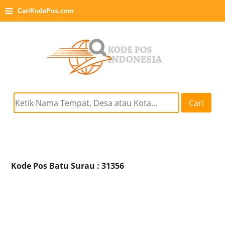
≡
CariKodePos.com
Cari
Kode Pos Batu Surau : 31356