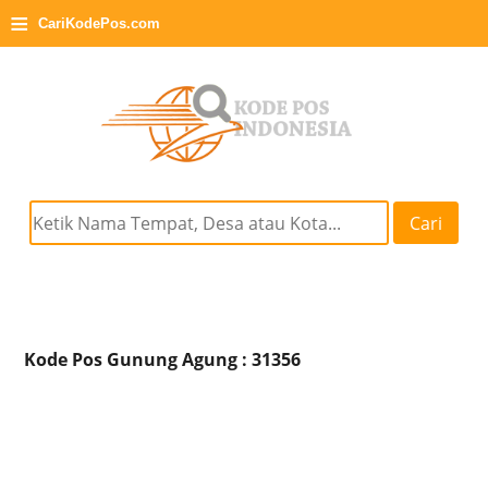
≡
CariKodePos.com
Cari
Kode Pos Gunung Agung : 31356