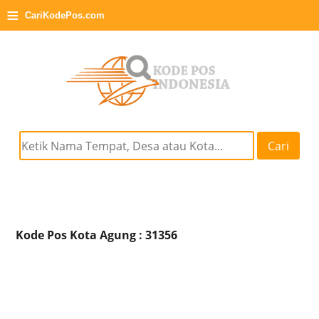
≡
CariKodePos.com
Cari
Kode Pos Kota Agung : 31356