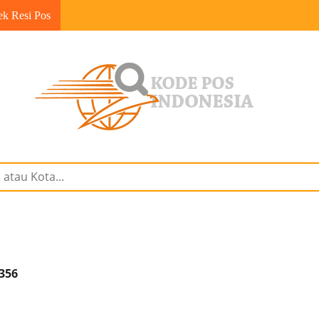
ek Resi Pos
1356