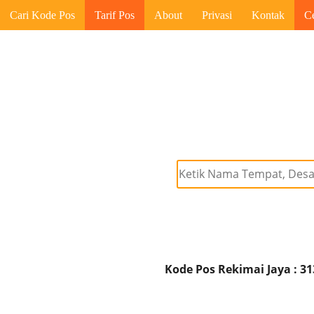
Cari Kode Pos
Tarif Pos
About
Privasi
Kontak
C
Kode Pos Rekimai Jaya : 3