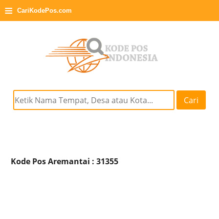
≡
CariKodePos.com
Cari
Kode Pos Aremantai : 31355