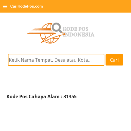
≡
CariKodePos.com
Cari
Kode Pos Cahaya Alam : 31355