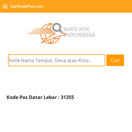
≡
CariKodePos.com
Cari
Kode Pos Datar Lebar : 31355