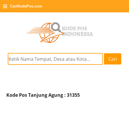
≡
CariKodePos.com
Cari
Kode Pos Tanjung Agung : 31355