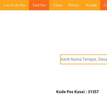
Cari Kode Pos
Tarif Pos
About
Privasi
Kontak
C
Kode Pos Kasai : 31357