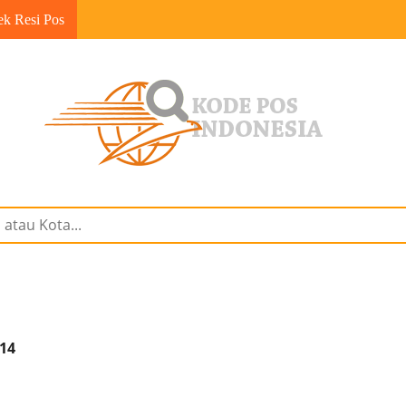
ek Resi Pos
214