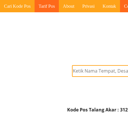
Cari Kode Pos
Tarif Pos
About
Privasi
Kontak
C
Kode Pos Talang Akar : 31