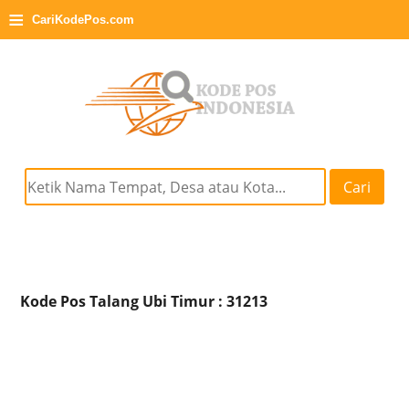
≡
CariKodePos.com
Cari
Kode Pos Talang Ubi Timur : 31213