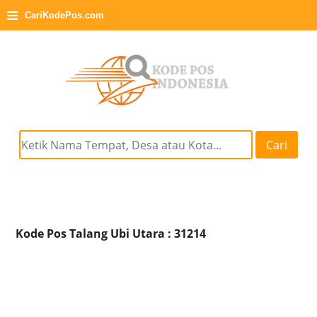
≡
CariKodePos.com
Cari
Kode Pos Talang Ubi Utara : 31214