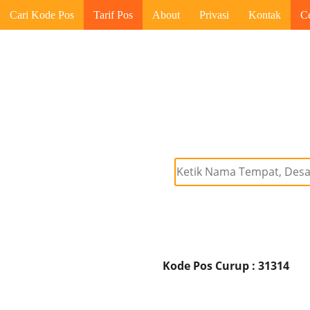
Cari Kode Pos
Tarif Pos
About
Privasi
Kontak
C
Kode Pos Curup : 31314