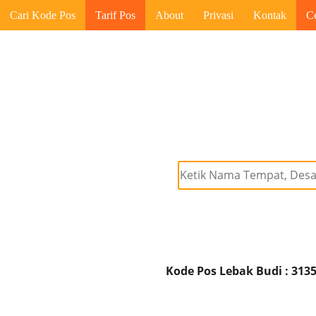
Cari Kode Pos
Tarif Pos
About
Privasi
Kontak
C
Kode Pos Lebak Budi : 313