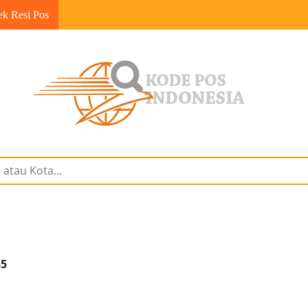
ek Resi Pos
55