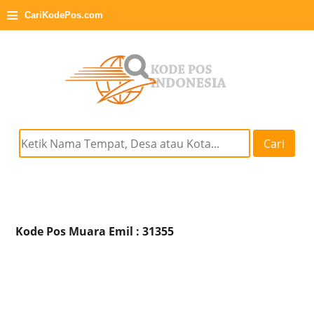
≡
CariKodePos.com
Cari
Kode Pos Muara Emil : 31355