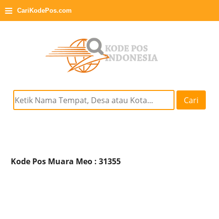
≡
CariKodePos.com
Cari
Kode Pos Muara Meo : 31355