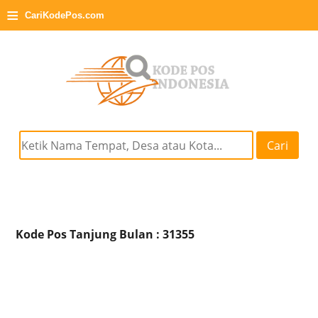
≡
CariKodePos.com
Cari
Kode Pos Tanjung Bulan : 31355