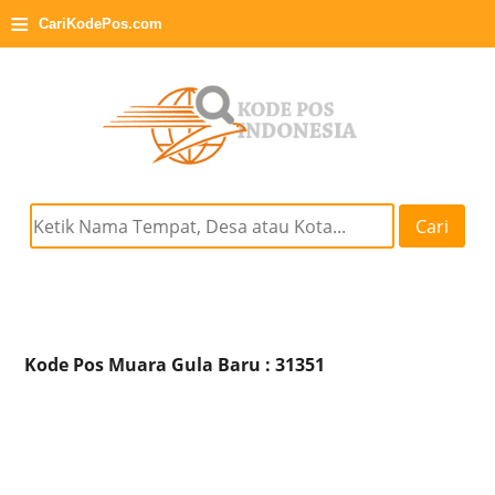
≡
CariKodePos.com
Cari
Kode Pos Muara Gula Baru : 31351