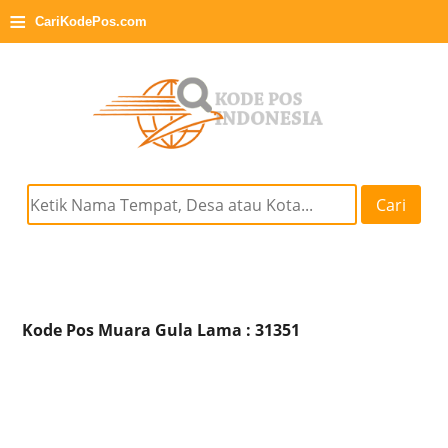
≡
CariKodePos.com
Cari
Kode Pos Muara Gula Lama : 31351