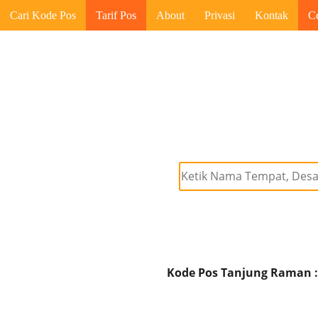
Cari Kode Pos
Tarif Pos
About
Privasi
Kontak
C
Kode Pos Tanjung Raman :