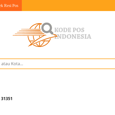
ek Resi Pos
 31351