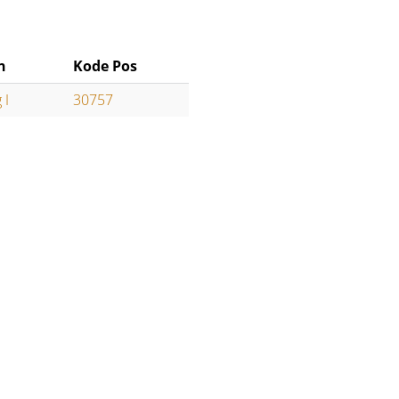
n
Kode Pos
 I
30757