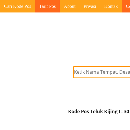
Cari Kode Pos
Tarif Pos
About
Privasi
Kontak
C
Kode Pos Teluk Kijing I : 3