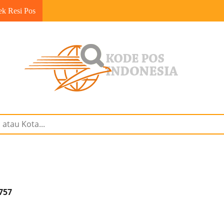
ek Resi Pos
0757