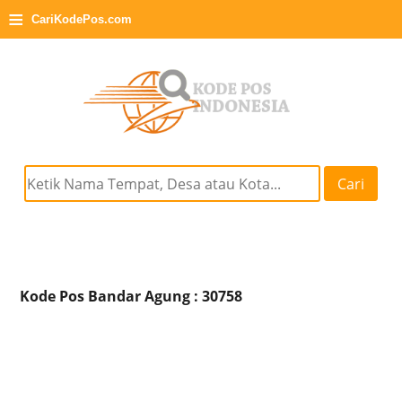
≡
CariKodePos.com
Cari
Kode Pos Bandar Agung : 30758