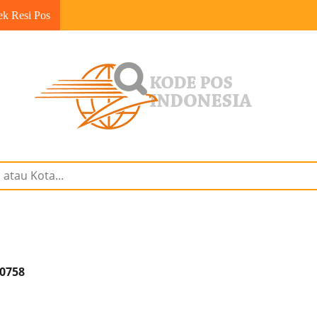
ek Resi Pos
30758