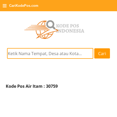
≡
CariKodePos.com
Cari
Kode Pos Air Itam : 30759