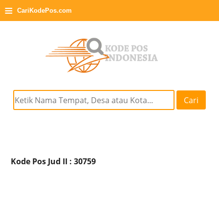
≡
CariKodePos.com
Cari
Kode Pos Jud II : 30759