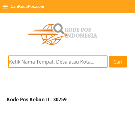
≡
CariKodePos.com
Cari
Kode Pos Keban II : 30759