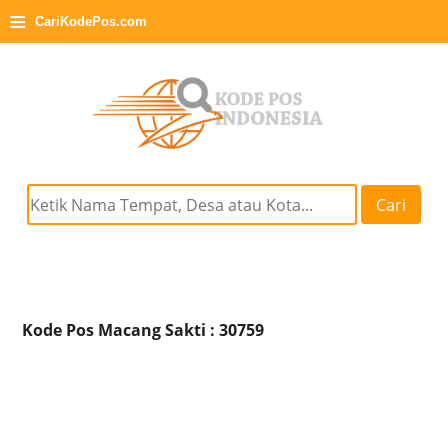
≡
CariKodePos.com
Cari
Kode Pos Macang Sakti : 30759