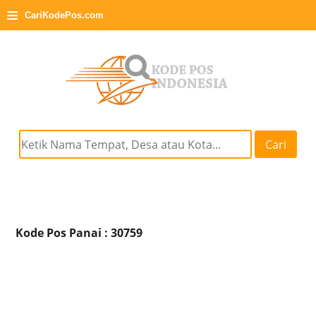
≡
CariKodePos.com
Cari
Kode Pos Panai : 30759