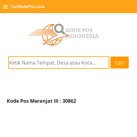
≡
CariKodePos.com
Cari
Kode Pos Meranjat III : 30862