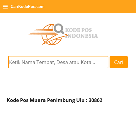
≡
CariKodePos.com
Cari
Kode Pos Muara Penimbung Ulu : 30862