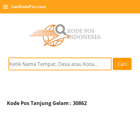
≡
CariKodePos.com
Cari
Kode Pos Tanjung Gelam : 30862