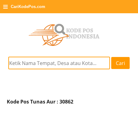
≡
CariKodePos.com
Cari
Kode Pos Tunas Aur : 30862