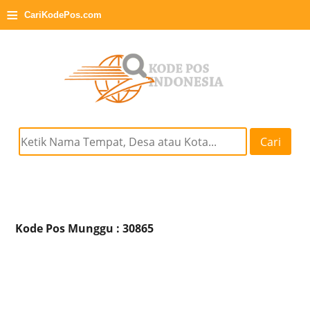
≡
CariKodePos.com
Cari
Kode Pos Munggu : 30865