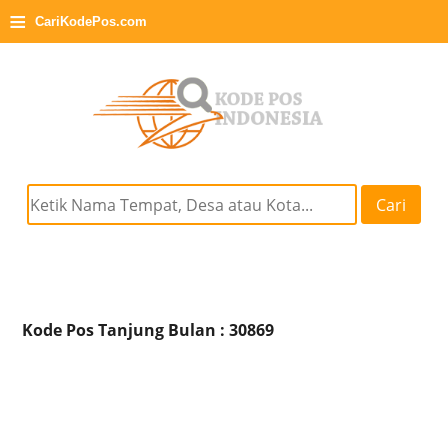
≡
CariKodePos.com
Cari
Kode Pos Tanjung Bulan : 30869