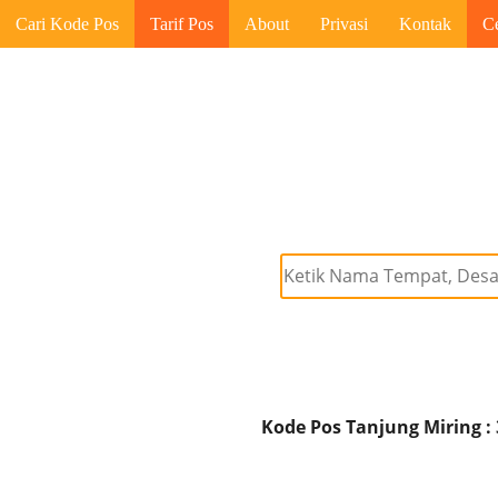
Cari Kode Pos
Tarif Pos
About
Privasi
Kontak
C
Kode Pos Tanjung Miring :