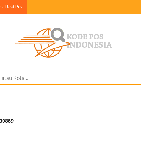
ek Resi Pos
 30869