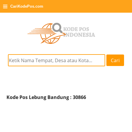
≡
CariKodePos.com
Cari
Kode Pos Lebung Bandung : 30866