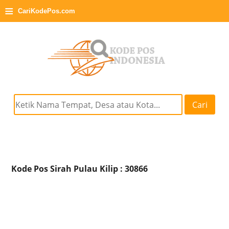
≡
CariKodePos.com
Cari
Kode Pos Sirah Pulau Kilip : 30866