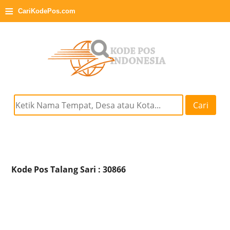
≡
CariKodePos.com
Cari
Kode Pos Talang Sari : 30866