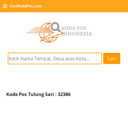
≡
CariKodePos.com
Cari
Kode Pos Tulung Sari : 32386