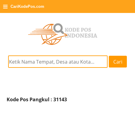
≡
CariKodePos.com
Cari
Kode Pos Pangkul : 31143