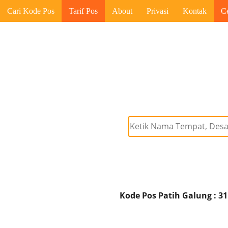
Cari Kode Pos
Tarif Pos
About
Privasi
Kontak
C
Kode Pos Patih Galung : 3