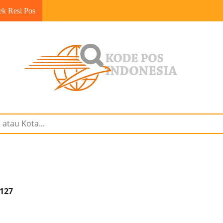
ek Resi Pos
1127