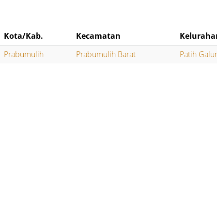
Kota/Kab.
Kecamatan
Keluraha
Prabumulih
Prabumulih Barat
Patih Galu