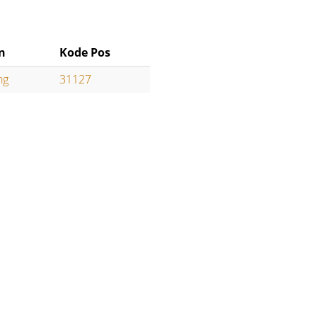
n
Kode Pos
ng
31127