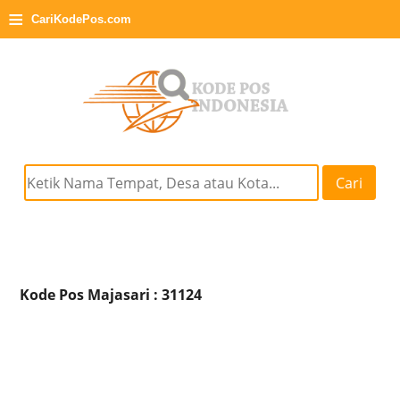
≡
CariKodePos.com
Cari
Kode Pos Majasari : 31124