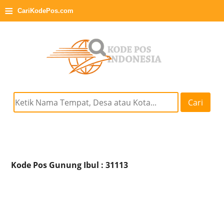
≡
CariKodePos.com
Cari
Kode Pos Gunung Ibul : 31113