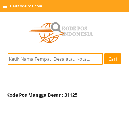
≡
CariKodePos.com
Cari
Kode Pos Mangga Besar : 31125